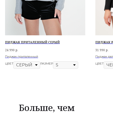
ПИДЖАК ПРИТАЛЕННЫЙ СЕРЫЙ
ПИДЖАК 
24 990
р.
31 990
р.
Пиджак приталенный
Пиджак ре
ЦВЕТ
РАЗМЕР
ЦВЕТ
Больше, чем