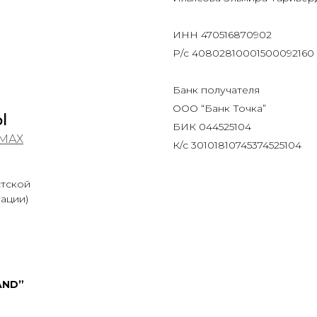
ИНН 470516870902
Р/с 40802810001500092160
Банк получателя
ООО “Банк Точка”
Ы
БИК 044525104
МАХ
К/с 30101810745374525104
стской
ации)
AND”