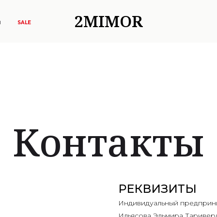
2MIMOR
Ы
SALE
Контакты
РЕКВИЗИТЫ
Индивидуальный предприн
Ильясова Эльмира Таривер