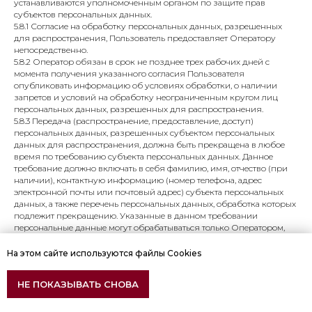
устанавливаются уполномоченным органом по защите прав
субъектов персональных данных.
5.8.1 Согласие на обработку персональных данных, разрешенных
для распространения, Пользователь предоставляет Оператору
непосредственно.
5.8.2 Оператор обязан в срок не позднее трех рабочих дней с
момента получения указанного согласия Пользователя
опубликовать информацию об условиях обработки, о наличии
запретов и условий на обработку неограниченным кругом лиц
персональных данных, разрешенных для распространения.
5.8.3 Передача (распространение, предоставление, доступ)
персональных данных, разрешенных субъектом персональных
данных для распространения, должна быть прекращена в любое
время по требованию субъекта персональных данных. Данное
требование должно включать в себя фамилию, имя, отчество (при
наличии), контактную информацию (номер телефона, адрес
электронной почты или почтовый адрес) субъекта персональных
данных, а также перечень персональных данных, обработка которых
подлежит прекращению. Указанные в данном требовании
персональные данные могут обрабатываться только Оператором,
которому оно направлено.
5.8.4 Согласие на обработку персональных данных, разрешенных
На этом сайте используются файлы Cookies
для распространения, прекращает свое действие с момента
поступления Оператору требования, указанного в п.
НЕ ПОКАЗЫВАТЬ СНОВА
ПОДБЕРИТЕ ИДЕАЛЬНЫЙ КОРСЕТ ПОД ВАШИ ЖЕЛАНИЯ!
5.8.3 настоящей Политики в отношении обработки персональных
«Получите скидку на 1 000 руб - ответьте всего на 4 вопроса»
данных.
6. Принципы обработки персональных данных