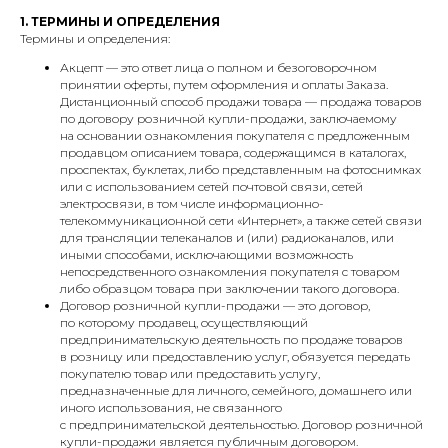
1. ТЕРМИНЫ И ОПРЕДЕЛЕНИЯ
Термины и определения:
Акцепт — это ответ лица о полном и безоговорочном
принятии оферты, путем оформления и оплаты Заказа.
Дистанционный способ продажи товара — продажа товаров
по договору розничной купли-продажи, заключаемому
на основании ознакомления покупателя с предложенным
продавцом описанием товара, содержащимся в каталогах,
проспектах, буклетах, либо представленным на фотоснимках
или с использованием сетей почтовой связи, сетей
электросвязи, в том числе информационно-
телекоммуникационной сети «Интернет», а также сетей связи
для трансляции телеканалов и (или) радиоканалов, или
иными способами, исключающими возможность
непосредственного ознакомления покупателя с товаром
либо образцом товара при заключении такого договора.
Договор розничной купли-продажи — это договор,
по которому продавец, осуществляющий
предпринимательскую деятельность по продаже товаров
в розницу или предоставлению услуг, обязуется передать
покупателю товар или предоставить услугу,
предназначенные для личного, семейного, домашнего или
иного использования, не связанного
с предпринимательской деятельностью. Договор розничной
купли-продажи является публичным договором.