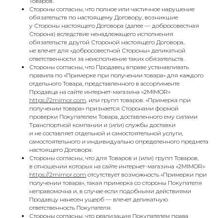
Товаров.
Стороны согласны, что полное или частичное нарушение
обязательств по настоящему Договору, возникшие
у Стороны настоящего Договора (далее — добросовестная
Сторона) вследствие ненадлежащего исполнения
обязательств другой Стороной настоящего Договора,
не влечет для «добросовестной Стороны» деликатной
ответственности за неисполнение таких обязательств.
Стороны согласны, что Продавец вправе устанавливать
правила по «Примерке при получении товара» для каждого
отдельного Товара, представленного в ассортименте
Продавца на сайте интернет-магазина «2MIMOR»
https://2mimor.com
. или групп товаров. «Примерка при
получении товара» признается Сторонами формой
проверки Покупателем Товара, доставленного ему силами
Транспортной компании и (или) службы доставки
и не составляет отдельной и самостоятельной услуги,
самостоятельного и индивидуально определенного предмета
настоящего Договора.
Стороны согласны, что для Товаров и (или) групп Товаров,
в отношении которых на сайте интернет-магазина «2MIMOR»
https://2mimor.com
отсутствует возможность «Примерки при
получении товара», такая примерка со стороны Покупателя
неправомочна и, в случае если подобными действиями
Продавцу нанесен ущерб — влечет деликатную
ответственность Покупателя.
Стороны согласны, что реализация Покупателем права