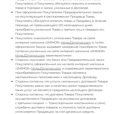
Покупателя, а Покупатель обязуется принять и оплатить
товар в порядке и сроки, указанные в Договоре.
При оформлении Покупателем Предварительного заказа
на отсутствующий в распоряжении Продавца Товар,
Покупатель обязуется оплатить товар, а Продавец, в течение
периода, не превышающего 120 календарных дней,
приобрести указанный Товар у третьих лиц и передать его
Покупателю.
Покупатель знакомится с описанием Товара на сайте
интернет-магазина «2MIMOR»
https://2mimor.com
и, путем
оформления Заказа, выражает намерение приобрести Товар
согласно указанным на сайте интернет-магазина «2MIMOR»
https://2mimor.com
характеристикам.
Стороны признают, что Заказ или Предварительный заказ
Покупателя, оформленный им на сайте интернет-магазина
«2MIMOR»
https://2mimor.com
и содержащий характеристики
приобретаемого Покупателем Товара является
неотъемлемым приложением к настоящему Договору.
Стороны согласны, что услуги, связанные с доставкой Товара
Покупателю, равно как и качество, сроки предоставления
таких услуг не является предметом настоящего Договора.
Стороны согласны, что доставка Товара Покупателю
осуществляется Продавцом на основании договоров
с третьими лицами — Транспортными компаниями и (или)
службами доставки товаров, а стоимость такой доставки
оплачивается Продавцом за счет денежных средств,