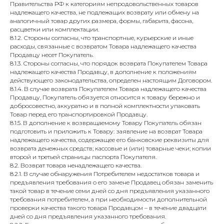
Правительства РФ к категориям непродовольственных товаров
надлежащего качества, не подлежащих возврату или обмену на
аналогичный товар других размера, формы, габарита, фасона,
расцветки или комплектации.
8.1.2. Стороны согласны, что транспортные, курьерские и иные
расходы, связанные с возвратом Товара надлежащего качества
Продавцу несет Покупатель.
8.1.3. Стороны согласны, что порядок возврата Покупателем Товара
надлежащего качества Продавцу, в дополнение к положениям
действующего законодательства, определен настоящим Договором.
8.1.4. В случае возврата Покупателем Товара надлежащего качества
Продавцу, Покупатель обязуется относится к товару бережно и
добросовестно, аккуратно и в полной комплектности упаковать
Товар перед его транспортировкой Продавцу.
8.1.5. В дополнение к возвращаемому Товару Покупатель обязан
подготовить и приложить к Товару: заявление на возврат Товара
надлежащего качества, содержащее его банковские реквизиты для
возврата денежных средств; кассовые и (или) товарные чеки; копии
второй и третьей страницы паспорта Покупателя.
8.2. Возврат товара ненадлежащего качества.
8.2.1. В случае обнаружения Потребителем недостатков товара и
предъявления требования о его замене Продавец обязан заменить
такой товар в течение семи дней со дня предъявления указанного
требования потребителем, а при необходимости дополнительной
проверки качества такого товара Продавцом – в течение двадцати
дней со дня предъявления указанного требования.