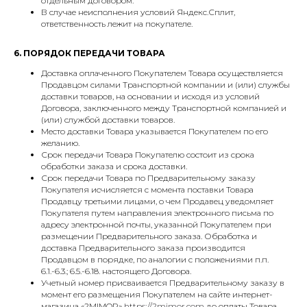
отдельным договором.
В случае неисполнения условий Яндекс.Сплит,
ответственность лежит на покупателе.
6. ПОРЯДОК ПЕРЕДАЧИ ТОВАРА
Доставка оплаченного Покупателем Товара осуществляется
Продавцом силами Транспортной компании и (или) службы
доставки товаров, на основании и исходя из условий
Договора, заключенного между Транспортной компанией и
(или) службой доставки товаров.
Место доставки Товара указывается Покупателем по его
желанию.
Срок передачи Товара Покупателю состоит из срока
обработки заказа и срока доставки.
Срок передачи Товара по Предварительному заказу
Покупателя исчисляется с момента поставки Товара
Продавцу третьими лицами, о чем Продавец уведомляет
Покупателя путем направления электронного письма по
адресу электронной почты, указанной Покупателем при
размещении Предварительного заказа. Обработка и
доставка Предварительного заказа производится
Продавцом в порядке, по аналогии с положениями п.п.
6.1.-6.3.; 6.5.-6.18. настоящего Договора.
Учетный номер присваивается Предварительному заказу в
момент его размещения Покупателем на сайте интернет-
магазина «2MIMOR»
https://2mimor.com
до оплаты Товара