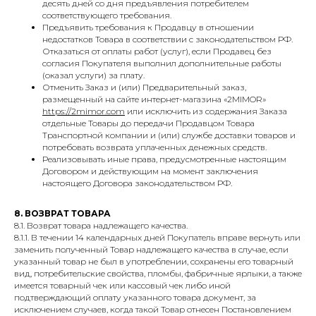
десять дней со дня предъявления потребителем
соответствующего требования.
Предъявить требования к Продавцу в отношении
недостатков Товара в соответствии с законодательством РФ.
Отказаться от оплаты работ (услуг), если Продавец без
согласия Покупателя выполнил дополнительные работы
(оказал услуги) за плату.
Отменить Заказ и (или) Предварительный заказ,
размещенный на сайте интернет-магазина «2MIMOR»
https://2mimor.com
или исключить из содержания Заказа
отдельные Товары до передачи Продавцом Товара
Транспортной компании и (или) службе доставки товаров и
потребовать возврата уплаченных денежных средств.
Реализовывать иные права, предусмотренные настоящим
Договором и действующим на момент заключения
настоящего Договора законодательством РФ.
8. ВОЗВРАТ ТОВАРА
8.1. Возврат товара надлежащего качества.
8.1.1. В течении 14 календарных дней Покупатель вправе вернуть или
заменить полученный Товар надлежащего качества в случае, если
указанный товар не был в употреблении, сохранены его товарный
вид, потребительские свойства, пломбы, фабричные ярлыки, а также
имеется товарный чек или кассовый чек либо иной
подтверждающий оплату указанного товара документ, за
исключением случаев, когда такой Товар отнесен Постановлением