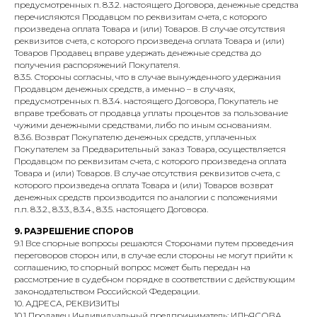
предусмотренных п. 8.3.2. настоящего Договора, денежные средства
перечисляются Продавцом по реквизитам счета, с которого
произведена оплата Товара и (или) Товаров. В случае отсутствия
реквизитов счета, с которого произведена оплата Товара и (или)
Товаров Продавец вправе удержать денежные средства до
получения распоряжений Покупателя.
8.3.5. Стороны согласны, что в случае вынужденного удержания
Продавцом денежных средств, а именно – в случаях,
предусмотренных п. 8.3.4. настоящего Договора, Покупатель не
вправе требовать от продавца уплаты процентов за пользование
чужими денежными средствами, либо по иным основаниям.
8.3.6. Возврат Покупателю денежных средств, уплаченных
Покупателем за Предварительный заказ Товара, осуществляется
Продавцом по реквизитам счета, с которого произведена оплата
Товара и (или) Товаров. В случае отсутствия реквизитов счета, с
которого произведена оплата Товара и (или) Товаров возврат
денежных средств производится по аналогии с положениями
п.п. 8.3.2., 8.3.3., 8.3.4., 8.3.5. настоящего Договора.
9. РАЗРЕШЕНИЕ СПОРОВ
9.1 Все спорные вопросы решаются Сторонами путем проведения
переговоров сторон или, в случае если стороны не могут прийти к
соглашению, то спорный вопрос может быть передан на
рассмотрение в судебном порядке в соответствии с действующим
законодательством Российской Федерации.
10. АДРЕСА, РЕКВИЗИТЫ
10.1 Продавец Индивидуальный предприниматель: ИЛЬЯСОВА