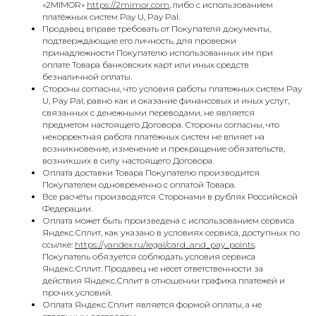
«2MIMOR»
https://2mimor.com
, либо с использованием
платёжных систем Pay U, Pay Pal.
Продавец вправе требовать от Покупателя документы,
подтверждающие его личность, для проверки
принадлежности Покупателю использованных им при
оплате Товара банковских карт или иных средств
безналичной оплаты.
Стороны согласны, что условия работы платежных систем Pay
U, Pay Pal, равно как и оказание финансовых и иных услуг,
связанных с денежными переводами, не является
предметом настоящего Договора. Стороны согласны, что
некорректная работа платёжных систем не влияет на
возникновение, изменение и прекращение обязательств,
возникших в силу настоящего Договора.
Оплата доставки Товара Покупателю производится
Покупателем одновременно с оплатой Товара.
Все расчёты производятся Сторонами в рублях Российской
Федерации.
Оплата может быть произведена с использованием сервиса
Яндекс.Сплит, как указано в условиях сервиса, доступных по
ссылке:
https://yandex.ru/legal/card_and_pay_points
.
Покупатель обязуется соблюдать условия сервиса
Яндекс.Сплит. Продавец не несет ответственности за
действия Яндекс.Сплит в отношении графика платежей и
прочих условий.
Оплата Яндекс.Сплит является формой оплаты, а не