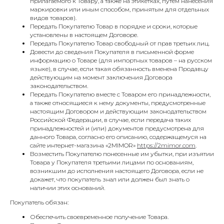
прилагаемого к Товару, а также на этикетках, путем нанесения
маркировки или иным способом, принятым для отдельных
видов товаров).
Передать Покупателю Товар в порядке и сроки, которые
установлены в настоящем Договоре.
Передать Покупателю Товар свободный от прав третьих лиц.
Довести до сведения Покупателя в письменной форме
информацию о Товаре (для импортных товаров – на русском
языке), в случае, если такая обязанность вменена Продавцу
действующим на момент заключения Договора
законодательством.
Передать Покупателю вместе с Товаром его принадлежности,
а также относящиеся к нему документы, предусмотренные
настоящим Договором и действующим законодательством
Российской Федерации, в случае, если передача таких
принадлежностей и (или) документов предусмотрена для
данного Товара, согласно его описанию, содержащемуся на
сайте интернет-магазина «2MIMOR»
https://2mimor.com
.
Возместить Покупателю понесенные им убытки, при изъятии
Товара у Покупателя третьими лицами по основаниям,
возникшим до исполнения настоящего Договора, если не
докажет, что покупатель знал или должен был знать о
наличии этих оснований.
Покупатель обязан:
Обеспечить своевременное получение Товара.