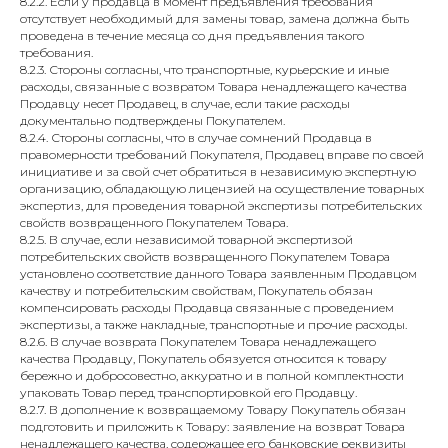
8.2.2. Если у продавца в момент предъявления требования
отсутствует необходимый для замены товар, замена должна быть
проведена в течение месяца со дня предъявления такого
требования.
8.2.3. Стороны согласны, что транспортные, курьерские и иные
расходы, связанные с возвратом Товара ненадлежащего качества
Продавцу несет Продавец, в случае, если такие расходы
документально подтверждены Покупателем.
8.2.4. Стороны согласны, что в случае сомнений Продавца в
правомерности требований Покупателя, Продавец вправе по своей
инициативе и за свой счет обратиться в независимую экспертную
организацию, обладающую лицензией на осуществление товарных
экспертиз, для проведения товарной экспертизы потребительских
свойств возвращенного Покупателем Товара.
8.2.5. В случае, если независимой товарной экспертизой
потребительских свойств возвращенного Покупателем Товара
установлено соответствие данного Товара заявленным Продавцом
качеству и потребительским свойствам, Покупатель обязан
компенсировать расходы Продавца связанные с проведением
экспертизы, а также накладные, транспортные и прочие расходы.
8.2.6. В случае возврата Покупателем Товара ненадлежащего
качества Продавцу, Покупатель обязуется относится к товару
бережно и добросовестно, аккуратно и в полной комплектности
упаковать Товар перед транспортировкой его Продавцу.
8.2.7. В дополнение к возвращаемому Товару Покупатель обязан
подготовить и приложить к Товару: заявление на возврат Товара
ненадлежащего качества, содержащее его банковские реквизиты