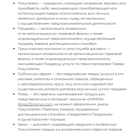
Покупатель — гражданин, имеющий намерение заказать или
приобрести, либо заказывающий, приобретающий или
использующий товары исключительно для личных,
семейных, домашних и иных нужд, не связанных
с осуществлением предпринимательской деятельности.
Продавец — организация независимо
от ее организационно-правовой формы, а также
индивидуальный предприниматель, осуществляющие
продажу товаров дистанционным способом.
Транспортная компания и (или) служба доставки —
организация независимо от ее организационно-правовой
формы, а также индивидуальный предприниматель,
оказывающая Продавцу услуги по транспортировке Товара
Покупателю.
Публичная оферта — это предложение товара (услуги) в его
рекламе, каталогах и описаниях товаров, обращенных
к неопределенному кругу лиц, если оно содержит все
существенные условия договора розничной купли-продажи.
Товар — это перечень наименований продукции,
представленный в Интернет-магазине «2MIMOR»
https://2mimor.com
, на момент оформления заказа
Покупателем. Перечень товаров, продаваемых
дистанционным способом, определяется Продавцом
в одностороннем порядке.
Заказ — документ, содержащий сведения о выбранных
Покупателем товарах из ассортиментного перечня товаров,