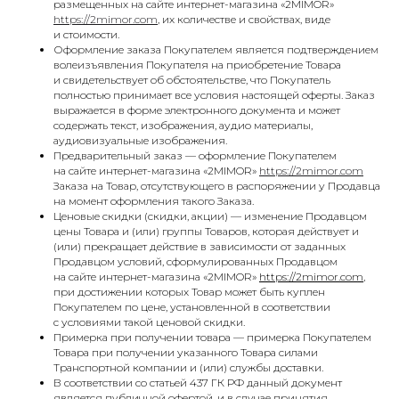
размещенных на сайте интернет-магазина «2MIMOR»
https://2mimor.com
, их количестве и свойствах, виде
и стоимости.
Оформление заказа Покупателем является подтверждением
волеизъявления Покупателя на приобретение Товара
и свидетельствует об обстоятельстве, что Покупатель
полностью принимает все условия настоящей оферты. Заказ
выражается в форме электронного документа и может
содержать текст, изображения, аудио материалы,
аудиовизуальные изображения.
Предварительный заказ — оформление Покупателем
на сайте интернет-магазина «2MIMOR»
https://2mimor.co
m
Заказа на Товар, отсутствующего в распоряжении у Продавца
на момент оформления такого Заказа.
Ценовые скидки (скидки, акции) — изменение Продавцом
цены Товара и (или) группы Товаров, которая действует и
(или) прекращает действие в зависимости от заданных
Продавцом условий, сформулированных Продавцом
на сайте интернет-магазина «2MIMOR»
https://2mimor.com
,
при достижении которых Товар может быть куплен
Покупателем по цене, установленной в соответствии
с условиями такой ценовой скидки.
Примерка при получении товара — примерка Покупателем
Товара при получении указанного Товара силами
Транспортной компании и (или) службы доставки.
В соответствии со статьей 437 ГК РФ данный документ
является публичной офертой, и в случае принятия