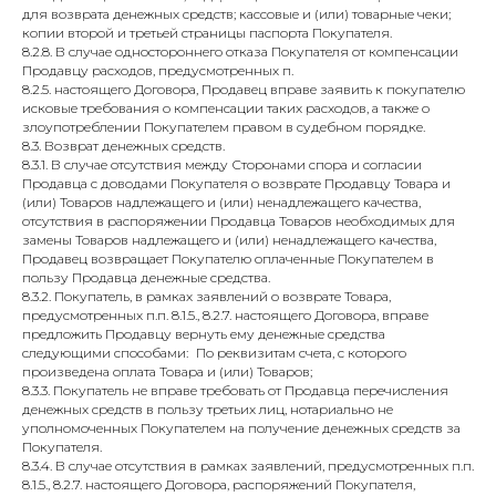
для возврата денежных средств; кассовые и (или) товарные чеки;
копии второй и третьей страницы паспорта Покупателя.
8.2.8. В случае одностороннего отказа Покупателя от компенсации
Продавцу расходов, предусмотренных п.
8.2.5. настоящего Договора, Продавец вправе заявить к покупателю
исковые требования о компенсации таких расходов, а также о
злоупотреблении Покупателем правом в судебном порядке.
8.3. Возврат денежных средств.
8.3.1. В случае отсутствия между Сторонами спора и согласии
Продавца с доводами Покупателя о возврате Продавцу Товара и
(или) Товаров надлежащего и (или) ненадлежащего качества,
отсутствия в распоряжении Продавца Товаров необходимых для
замены Товаров надлежащего и (или) ненадлежащего качества,
Продавец возвращает Покупателю оплаченные Покупателем в
пользу Продавца денежные средства.
8.3.2. Покупатель, в рамках заявлений о возврате Товара,
предусмотренных п.п. 8.1.5., 8.2.7. настоящего Договора, вправе
предложить Продавцу вернуть ему денежные средства
следующими способами: По реквизитам счета, с которого
произведена оплата Товара и (или) Товаров;
8.3.3. Покупатель не вправе требовать от Продавца перечисления
денежных средств в пользу третьих лиц, нотариально не
уполномоченных Покупателем на получение денежных средств за
Покупателя.
8.3.4. В случае отсутствия в рамках заявлений, предусмотренных п.п.
8.1.5., 8.2.7. настоящего Договора, распоряжений Покупателя,