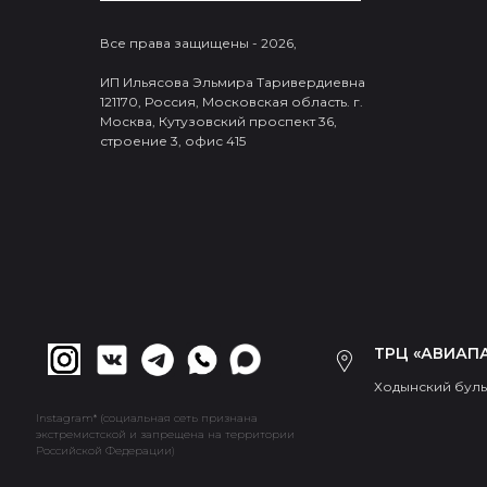
Все права защищены - 2026,
ИП Ильясова Эльмира Таривердиевна
121170, Россия, Московская область. г.
Москва, Кутузовский проспект 36,
строение 3, офис 415
ТРЦ «АВИАПА
Ходынский бульв
Instagram* (социальная сеть признана
экстремистской и запрещена на территории
Российской Федерации)