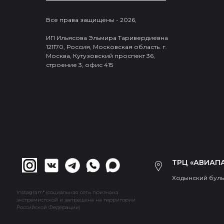
Все права защищены - 2026,
ИП Ильясова Эльмира Таривердиевна
121170, Россия, Московская область. г.
Москва, Кутузовский проспект 36,
строение 3, офис 415
ТРЦ «АВИАПА
Ходынский бульв
Instagram* (социальная сеть признана
экстремистской и запрещена на территории
Российской Федерации)