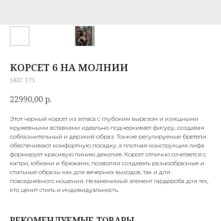
КОРСЕТ 6 НА МОЛНИИ
SKU:
175
22990,00
р.
Этот черный корсет из атласа с глубоким вырезом и изящными
кружевными вставками идеально подчеркивает фигуру, создавая
соблазнительный и дерзкий образ. Тонкие регулируемые бретели
обеспечивают комфортную посадку, а плотная конструкция лифа
формирует красивую линию декольте. Корсет отлично сочетается с
капри, юбками и брюками, позволяя создавать разнообразные и
стильные образы как для вечерних выходов, так и для
повседневного ношения. Незаменимый элемент гардероба для тех,
кто ценит стиль и индивидуальность.
РЕКОМЕНДУЕМЫЕ ТОВАРЫ