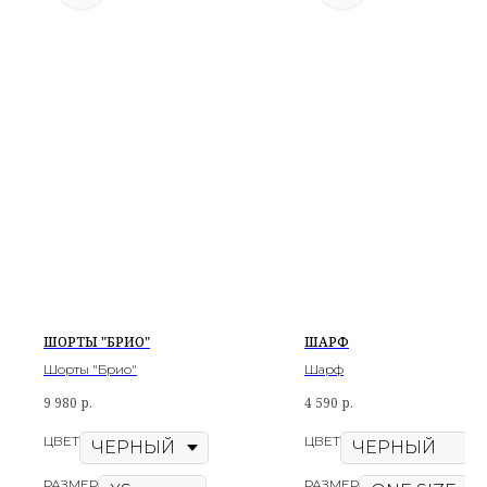
ШОРТЫ "БРИО"
ШАРФ
Шорты "Брио"
Шарф
9 980
р.
4 590
р.
ЦВЕТ
ЦВЕТ
РАЗМЕР
РАЗМЕР