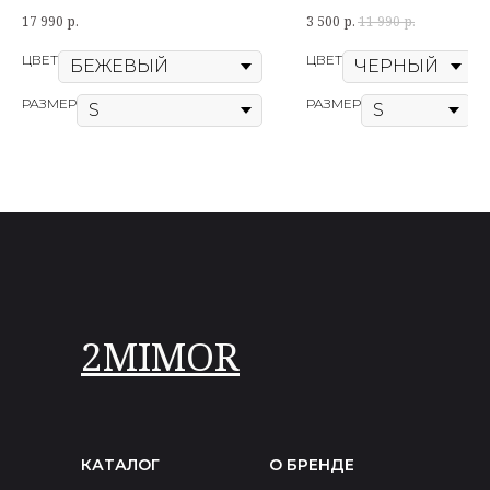
17 990
р.
3 500
р.
11 990
р.
Корсет "Атласный"
ЦВЕТ
ЦВЕТ
РАЗМЕР
РАЗМЕР
2MIMOR
КАТАЛОГ
О БРЕНДЕ