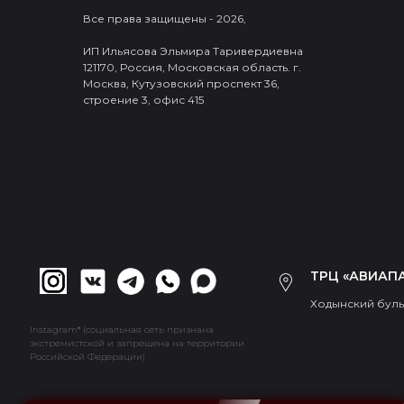
Все права защищены - 2026,
ИП Ильясова Эльмира Таривердиевна
121170, Россия, Московская область. г.
Москва, Кутузовский проспект 36,
строение 3, офис 415
ТРЦ «АВИАПА
Ходынский бульв
Instagram* (социальная сеть признана
экстремистской и запрещена на территории
Российской Федерации)