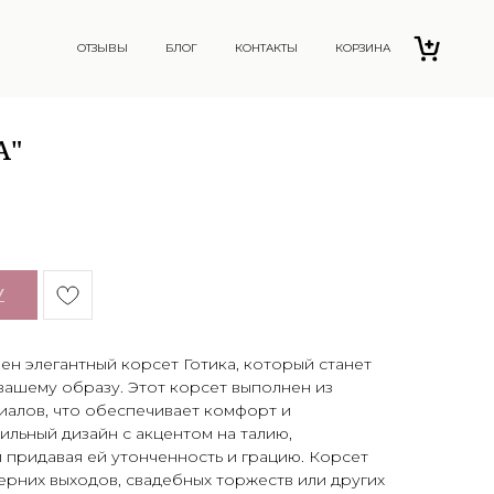
ОТЗЫВЫ
БЛОГ
КОНТАКТЫ
КОРЗИНА
А"
У
н элегантный корсет Готика, который станет
вашему образу. Этот корсет выполнен из
иалов, что обеспечивает комфорт и
ильный дизайн с акцентом на талию,
 придавая ей утонченность и грацию. Корсет
ерних выходов, свадебных торжеств или других