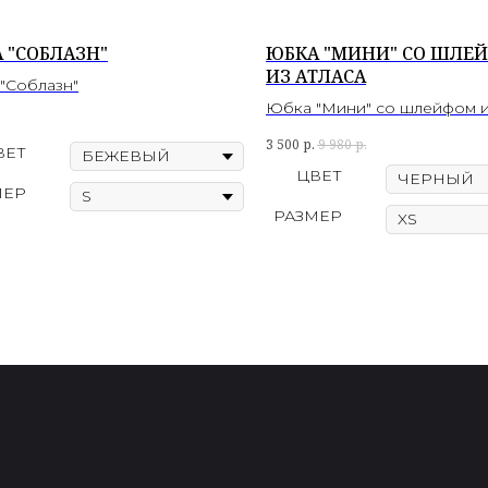
 "СОБЛАЗН"
ЮБКА "МИНИ" СО ШЛЕ
ИЗ АТЛАСА
"Соблазн"
Юбка "Мини" со шлейфом и
3 500
р.
9 980
р.
ВЕТ
ЦВЕТ
МЕР
РАЗМЕР