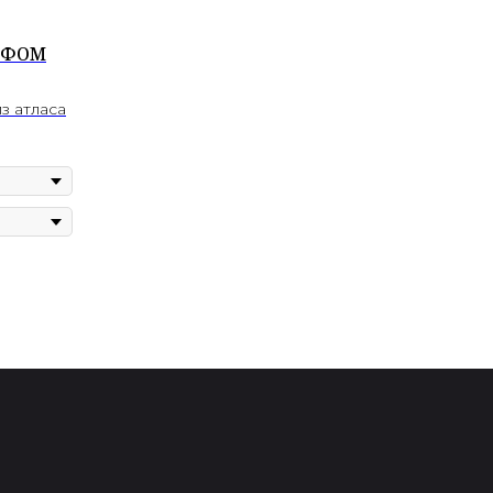
ЙФОМ
з атласа